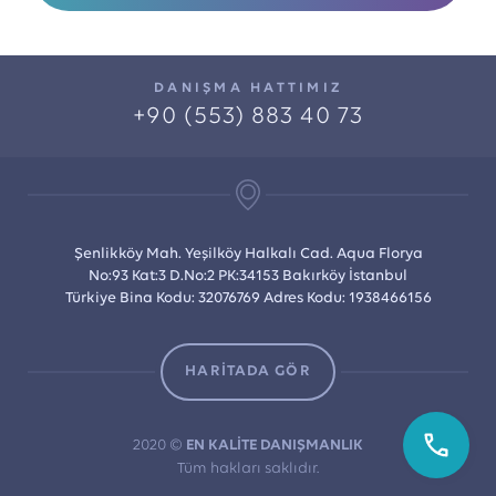
DANIŞMA HATTIMIZ
+90 (553) 883 40 73
Şenlikköy Mah. Yeşilköy Halkalı Cad. Aqua Florya
No:93 Kat:3 D.No:2 PK:34153 Bakırköy İstanbul
Türkiye Bina Kodu: 32076769 Adres Kodu: 1938466156
HARİTADA GÖR
2020 ©
EN KALİTE DANIŞMANLIK
Tüm hakları saklıdır.