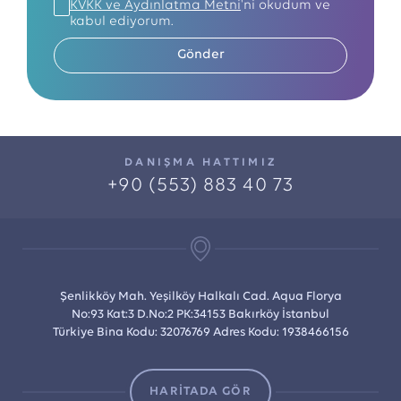
KVKK ve Aydınlatma Metni
'ni okudum ve
kabul ediyorum.
Gönder
DANIŞMA HATTIMIZ
+90 (553) 883 40 73
Şenlikköy Mah. Yeşilköy Halkalı Cad. Aqua Florya
No:93 Kat:3 D.No:2 PK:34153 Bakırköy İstanbul
Türkiye Bina Kodu: 32076769 Adres Kodu: 1938466156
HARİTADA GÖR