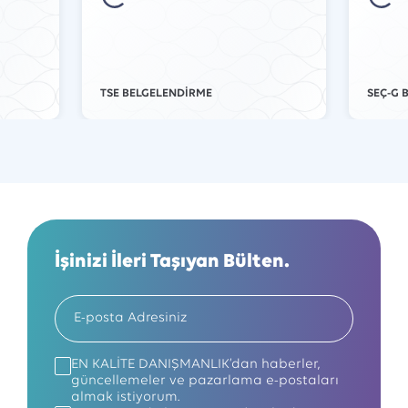
TSE BELGELENDİRME
SEÇ-G 
İşinizi İleri Taşıyan Bülten.
EN KALİTE DANIŞMANLIK’dan haberler,
güncellemeler ve pazarlama e-postaları
almak istiyorum.