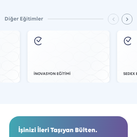
Diğer Eğitimler
İNOVASYON EĞİTİMİ
SEDEX 
İşinizi İleri Taşıyan Bülten.