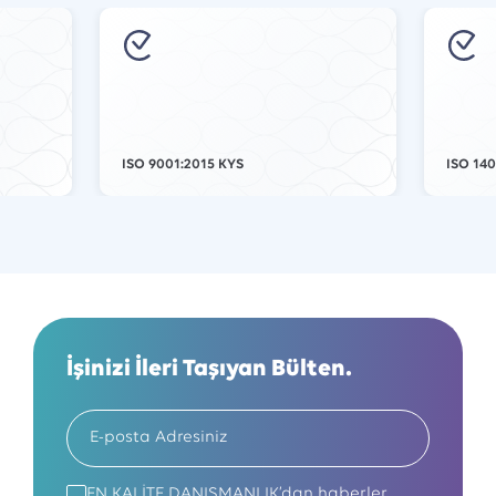
ISO 9001:2015 KYS
ISO 14
İşinizi İleri Taşıyan Bülten.
EN KALİTE DANIŞMANLIK’dan haberler,