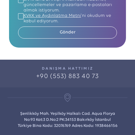
güncellemeler ve pazarlama e-postaları
almak istiyorum.
KVKK ve Aydınlatma Metni
'ni okudum ve
kabul ediyorum.
Gönder
DANIŞMA HATTIMIZ
+90 (553) 883 40 73
Şenlikköy Mah. Yeşilköy Halkalı Cad. Aqua Florya
No:93 Kat:3 D.No:2 PK:34153 Bakırköy İstanbul
Türkiye Bina Kodu: 32076769 Adres Kodu: 1938466156