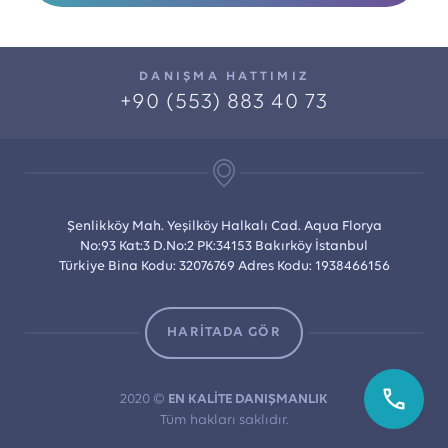
DANIŞMA HATTIMIZ
+90 (553) 883 40 73
Şenlikköy Mah. Yeşilköy Halkalı Cad. Aqua Florya
No:93 Kat:3 D.No:2 PK:34153 Bakırköy İstanbul
Türkiye Bina Kodu: 32076769 Adres Kodu: 1938466156
HARİTADA GÖR
2020 ©
EN KALİTE DANIŞMANLIK
Tüm hakları saklıdır.