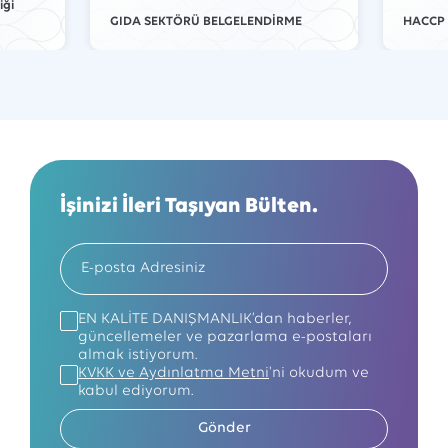
iği
GIDA SEKTÖRÜ BELGELENDİRME
HACCP 
İşinizi İleri Taşıyan Bülten.
EN KALİTE DANIŞMANLIK’dan haberler,
güncellemeler ve pazarlama e-postaları
almak istiyorum.
KVKK ve Aydınlatma Metni
'ni okudum ve
kabul ediyorum.
Gönder