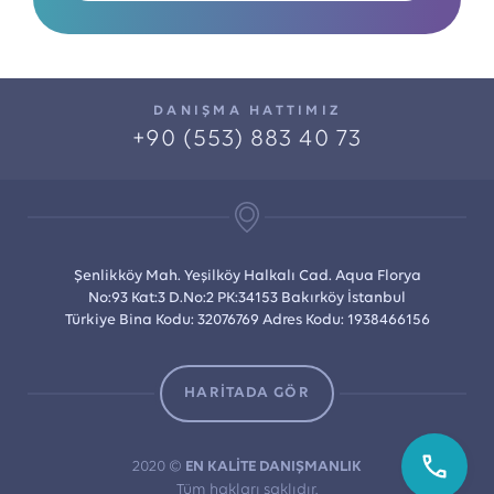
DANIŞMA HATTIMIZ
+90 (553) 883 40 73
Şenlikköy Mah. Yeşilköy Halkalı Cad. Aqua Florya
No:93 Kat:3 D.No:2 PK:34153 Bakırköy İstanbul
Türkiye Bina Kodu: 32076769 Adres Kodu: 1938466156
HARİTADA GÖR
2020 ©
EN KALİTE DANIŞMANLIK
Tüm hakları saklıdır.