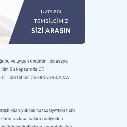
UZMAN
TEMSİLCİMİZ
UZMAN
SİZİ ARASIN
TEMSİLCİMİZ
SİZİ ARASIN
luğunu ve uygun üretimini, piyasaya
ği’dir. Bu kapsamda CE
EEC Tıbbi Cihaz Direktifi ve 93/42/AT
erekli kılan yüksek hassasiyetteki tıbbi
zların fazlaca bakım maliyetleri
ri ürünler üreticilerin sorumlulukları