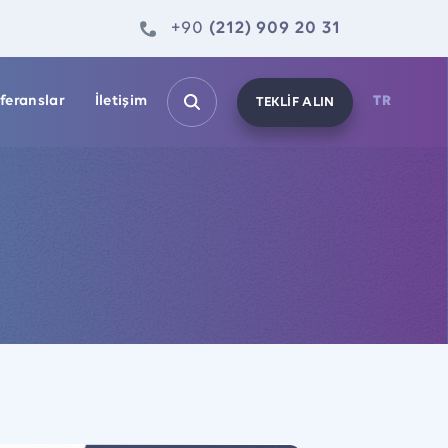
+90
(212) 909 20 31
feranslar
İletişim
TR
TEKLİF ALIN