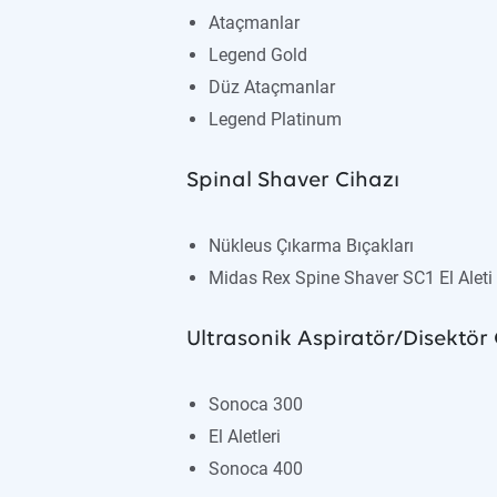
Ataçmanlar
Legend Gold
Düz Ataçmanlar
Legend Platinum
Spinal Shaver Cihazı
Nükleus Çıkarma Bıçakları
Midas Rex Spine Shaver SC1 El Aleti
Ultrasonik Aspiratör/Disektör 
Sonoca 300
El Aletleri
Sonoca 400