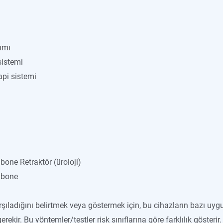
ımı
sistemi
api sistemi
bone Retraktör (üroloji)
hbone
karşıladığını belirtmek veya göstermek için, bu cihazların bazı u
ekir. Bu yöntemler/testler risk sınıflarına göre farklılık gösterir.