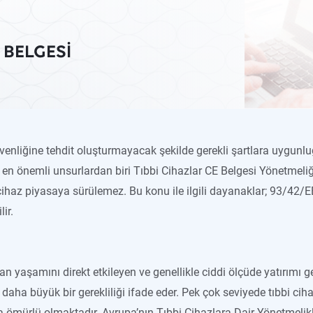
 BELGESİ
güvenliğine tehdit oluşturmayacak şekilde gerekli şartlara uygun
en önemli unsurlardan biri Tıbbi Cihazlar CE Belgesi Yönetmeli
 cihaz piyasaya sürülemez. Bu konu ile ilgili dayanaklar; 93/42/
ir.
nsan yaşamını direkt etkileyen ve genellikle ciddi ölçüde yatırımı g
ha büyük bir gerekliliği ifade eder. Pek çok seviyede tıbbi ciha
a ömürlü olmaktadır. Avrupa’nın Tıbbi Cihazlara Dair Yönetmelikle