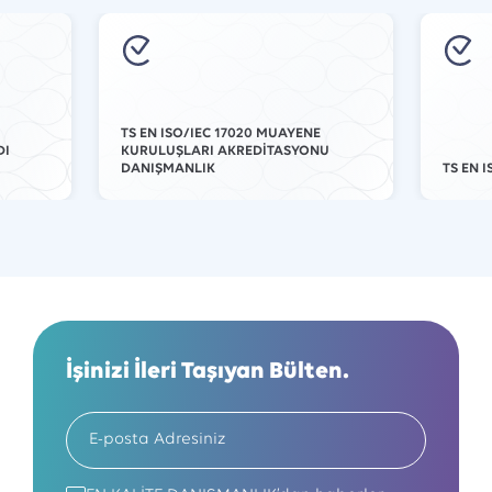
TS EN ISO/IEC 17020 MUAYENE
DI
KURULUŞLARI AKREDİTASYONU
DANIŞMANLIK
TS EN 
İşinizi İleri Taşıyan Bülten.