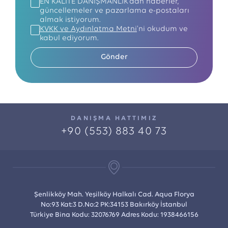
EN KALİTE DANIŞMANLIK’dan haberler,
güncellemeler ve pazarlama e-postaları
almak istiyorum.
KVKK ve Aydınlatma Metni
'ni okudum ve
kabul ediyorum.
Gönder
DANIŞMA HATTIMIZ
+90 (553) 883 40 73
Şenlikköy Mah. Yeşilköy Halkalı Cad. Aqua Florya
No:93 Kat:3 D.No:2 PK:34153 Bakırköy İstanbul
Türkiye Bina Kodu: 32076769 Adres Kodu: 1938466156