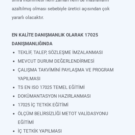
sıfıra indirilmesi hem zaman hem de masrafların
azaltılmış olması sebebiyle üretici açısından çok
yararlı olacaktır.
EN KALİTE DANIŞMANLIK OLARAK 17025
DANIŞMANLIĞINDA
TEKLİF, TALEP, SÖZLEŞME İMZALANMASI
MEVCUT DURUM DEĞERLENDİRMESİ
ÇALIŞMA TAKVİMİNİ PAYLAŞMA VE PROGRAM
YAPILMASI
TS EN ISO 17025 TEMEL EĞİTİMİ
DOKÜMANTASYON HAZIRLANMASI
17025 İÇ TETKİK EĞİTİMİ
ÖLÇÜM BELİRSİZLİĞİ METOT VALİDASYONU
EĞİTİMİ
İÇ TETKİK YAPILMASI