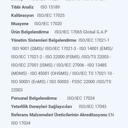
Tıbbi Analiz
ISO 15189
Kalibrasyon
ISO/IEC 17025
Muayene
ISO/IEC 17020
Ürün Belgelendirme
ISO/IEC 17065 Global G.A.P
Yönetim Sistemleri Belgelendirme
ISO/IEC 17021-1
ISO 9001 (QMS)/ ISO/IEC 17021-3 - ISO 14001 (EMS)/
ISO/IEC 17021-2 - ISO 22000 (FSMS) /ISO/TS 22003 -
ISO/IEC 27001 (ISMS) / ISO/IEC 27006 - ISO 13485
(MDMS) - ISO 45001 (OHSMS) / ISO/IEC TS 17021-10 -
ISO 50001 (EnMS) / ISO 50003 - FSSC 22000 /ISO/TS
22003
Personel Belgelendirme
ISO/IEC 17024
Yeterlilik Deneyleri Sağlayıcıları
ISO/IEC 17043
Referans Malzemeleri Üreticilerinin Akreditasyonu
EN
ISO 17034