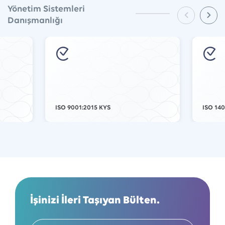
Yönetim Sistemleri
Danışmanlığı
ISO 9001:2015 KYS
ISO 14
İşinizi İleri Taşıyan Bülten.